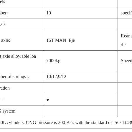
els
ber:
10
specif
sis
Rear 
 axle:
16T MAN Eje
d：
t axle allowable loa
7000kg
Speed
ber of springs：
10/12,9/12
ation
S：
●
 system
0L cylinders, CNG pressure is 200 Bar, with the standard of ISO 11439, 