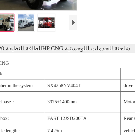
الطاقة النظيفة 420HP CNG شاحنة للخدمات اللوجستية
نظا CNG
k
er in the system
SX4258NV404T
drive
elbase：
3975+1400mm
Moto
box:
FAST 12JSD200TA
Rear 
cle length：
7.425m
vehic