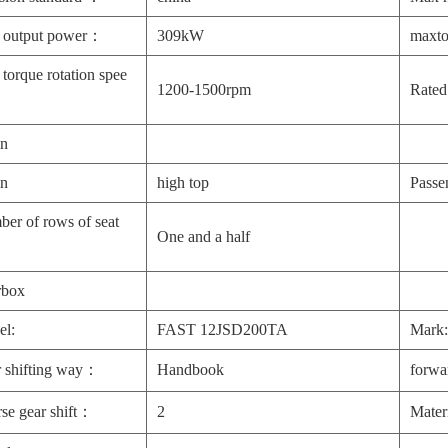
 output power：
309kW
maxt
torque rotation spee
1200-1500rpm
Rated
in
in
high top
Pass
er of rows of seat
One and a half
rbox
el:
FAST 12JSD200TA
Mark
 shifting way：
Handbook
forwa
rse gear shift：
2
Mate