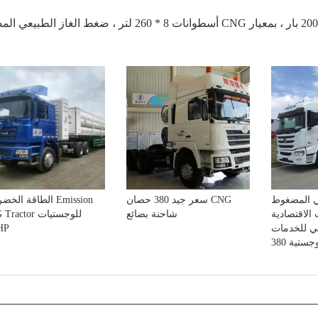
عي المضغوط
سعر جيد 380 حصان CNG
 الاقتصادية
شاحنة بضائع
actor للوجستيات
20HP
عي للخدمات