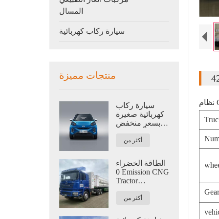
المسال
سيارة ركاب كهربائية
منتجات مميزة
م
سيارة ركاب
كهربائية صغيرة
Truc
بسعر منخفض
للأسرة ذات
Numb
انبعاثات صفرية
أكثر من
للطاقة الجديدة
الطاقة الخضراء
whe
0 Emission CNG
Tractor
للوجستيات
Gear
420HP
أكثر من
vehi