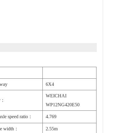
 way
6X4
WEICHAI
r：
WP12NG420E50
axle speed ratio：
4.769
le width：
2.55m