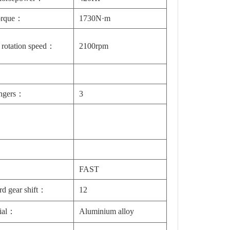
orque：
1730N·m
 rotation speed：
2100rpm
engers：
3
:
FAST
rd gear shift：
12
rial：
Aluminium alloy