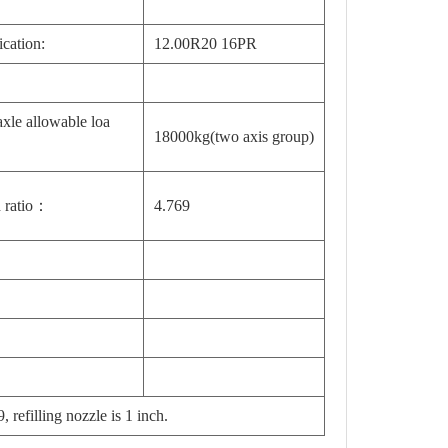
ication:
12.00R20 16PR
axle allowable loa
18000kg(two axis group)
 ratio：
4.769
refilling nozzle is 1 inch.