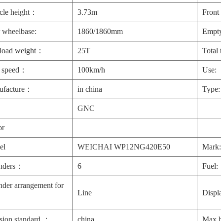
cle height：
3.73m
Front
 wheelbase:
1860/1860mm
Empty
 load weight：
25T
Total
 speed：
100km/h
Use:
ufacture：
in china
Type:
GNC
or
el
WEICHAI WP12NG420E50
Mark
inders：
6
Fuel:
nder arrangement for
Line
Displ
sion standard ：
china
Max 