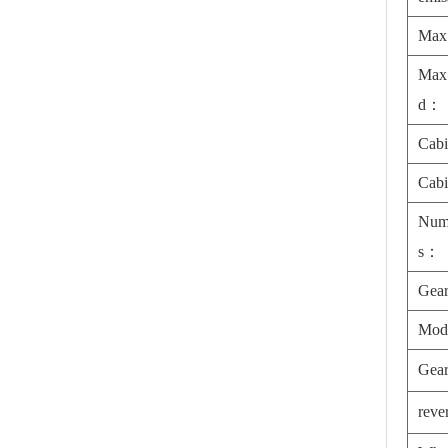
Max
Max 
d：
Cab
Cab
Numb
s：
Gea
Mod
Gear
reve