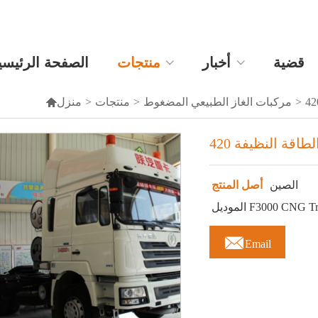
قضية
أخبار
منتجات
الصفحة الرئيسي

منزل
>
منتجات
>
مركبات الغاز الطبيعي المضغوط
>
الصين
أصل المنتج

Email