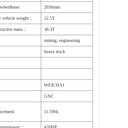
 wheelbase:
2036mm
 vehicle weight：
12.5T
 tractive mass：
36.3T
mining, engineering
heavy truck
:
WEICHAI
GNC
acement:
11.596L
horsepower：
420HP