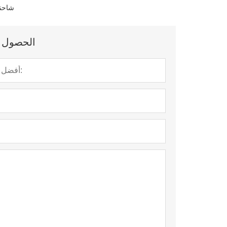
شاحنة
الحصول ع)