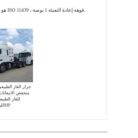
أسطوانات 8 * 260 لتر ، ضغط الغاز الطبيعي المضغوط CNG هو 200 بار ، بمعيار ISO 11439 ، فوهة إعادة التعبئة 1 بوصة.
جرار الغاز الطبي
منخفض الانبعاثات
للغاز الطبي
اللوجستية 380HP