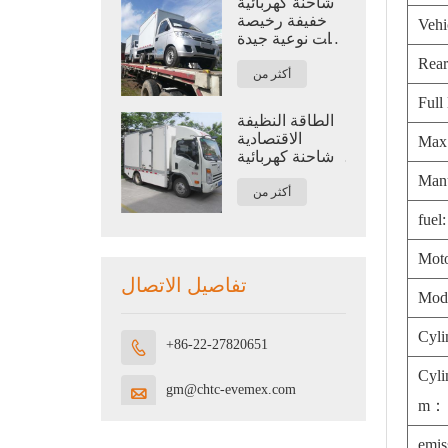
شاحنة كهربائية
خفيفة رخيصة
Vehi
ذات نوعية جيدة
للخدمات
Rear
اللوجستية بسعة
أكثر من
1.2 طن
Full
الطاقة النظيفة
الاقتصادية
Max
شاحنة كهربائية
حمولة عالية
Man
للخدمات
أكثر من
اللوجستية
fuel:
Mot
تفاصيل الاتصال
Mod
Cyl
+86-22-27820651

Cyli
gm@chtc-evemex.com

m：
emis