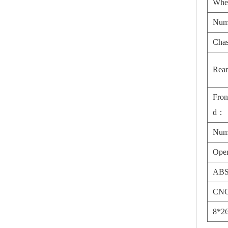
Whe
Num
Chas
Rear
Fron
d：
Num
Oper
AB
CNG
8*26